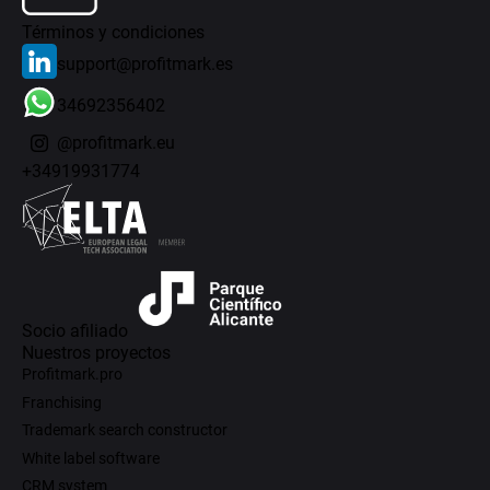
Términos y condiciones
support@profitmark.es
34692356402
@profitmark.eu
+34919931774
Socio afiliado
Nuestros proyectos
Profitmark.pro
Franchising
Trademark search constructor
White label software
CRM system